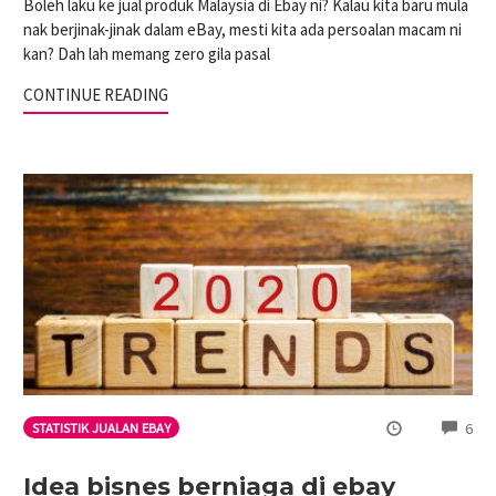
Boleh laku ke jual produk Malaysia di Ebay ni? Kalau kita baru mula
nak berjinak-jinak dalam eBay, mesti kita ada persoalan macam ni
kan? Dah lah memang zero gila pasal
CONTINUE READING
CO
6
STATISTIK JUALAN EBAY
Idea bisnes berniaga di ebay