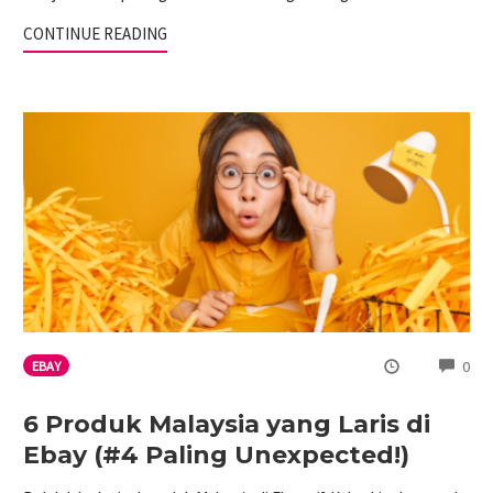
CONTINUE READING
CO
0
EBAY
6 Produk Malaysia yang Laris di
Ebay (#4 Paling Unexpected!)