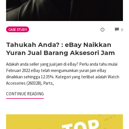
CO
0
CASE STUDY
Tahukah Anda? : eBay Naikkan
Yuran Jual Barang Aksesori Jam
Adakah anda seller yang jual jam di eBay? Perlu anda tahu mulai
Februari 2022 eBay telah mengumumkan yuran jam eBay
dinaikkan sehingga 12.35%. Kategori yang terlibat adalah Watch
Accesories (260328), Parts,
CONTINUE READING