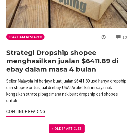
CO
10
EBAY DATA RESEARCH
Strategi Dropship shopee
menghasilkan jualan $6411.89 di
ebay dalam masa 4 bulan
Seller Malaysia ini berjaya buat jualan $6411.89 usd hanya dropship
dari shopee untuk jual di ebay USA! Artikel kali ini saya nak
kongsikan strategi bagaimana nak buat dropship dari shopee
untuk
CONTINUE READING
« OLDER ARTICLES